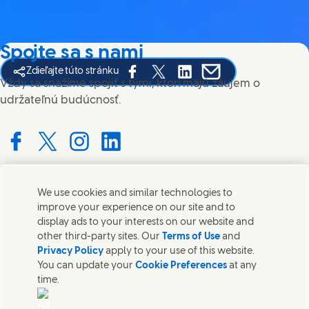
Spojte sa s nami
Zdieľajte túto stránku
Share this page on Facebook
Share this page on X
Share this page on Linked
Share this page on E
Vždy sa snažíme spojiť s tými, ktorí majú záujem o
udržateľnú budúcnosť.
Connect with us on Facebook
Connect with us on X
Connect with us on Instagram
Connect with us on LinkedIn
We use cookies and similar technologies to
Kontaktujte nás
improve your experience on our site and to
display ads to your interests on our website and
Spojte sa so spoločnosťou Unilever a tímom špecialistov
other third-party sites. Our
Terms of Use
and
alebo nájdite kontakty po celom svete.
Privacy Policy
apply to your use of this website.
You can update your
Cookie Preferences
at any
time.
Kontaktujte nás